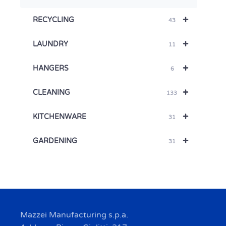
+
RECYCLING
43
+
LAUNDRY
11
+
HANGERS
6
+
CLEANING
133
+
KITCHENWARE
31
+
GARDENING
31
Mazzei Manufacturing s.p.a.