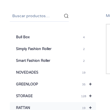
Buscar
Mo
por:
Bull Box
4
Simply Fashion Roller
2
Smart Fashion Roller
2
NOVEDADES
19
+
GREENLOOP
35
+
STORAGE
128
+
RATTAN
19