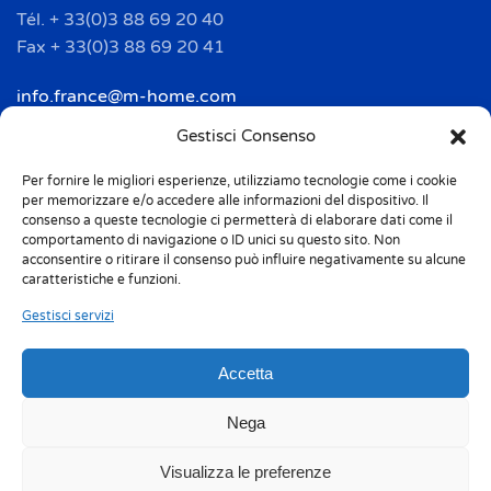
Tél. + 33(0)3 88 69 20 40
Fax + 33(0)3 88 69 20 41
info.france@m-home.com
Gestisci Consenso
Mondex Menaje España S.a.
Per fornire le migliori esperienze, utilizziamo tecnologie come i cookie
Address: Ctra de Girona, km. 101.5
per memorizzare e/o accedere alle informazioni del dispositivo. Il
E-17160 Angles (Girona)
consenso a queste tecnologie ci permetterà di elaborare dati come il
Tel. + 34 9 72 42 32 50
comportamento di navigazione o ID unici su questo sito. Non
acconsentire o ritirare il consenso può influire negativamente su alcune
Fax + 34 9 72 42 30 50
caratteristiche e funzioni.
info.spain@m-home.com
Gestisci servizi
Accetta
Privacy Policy
Cookie Policy (UE)
Responsabilità 231
Whistleblowing
Nega
Etichettatura ambientale
Codice etico
Visualizza le preferenze
Sitemap
Certificazioni