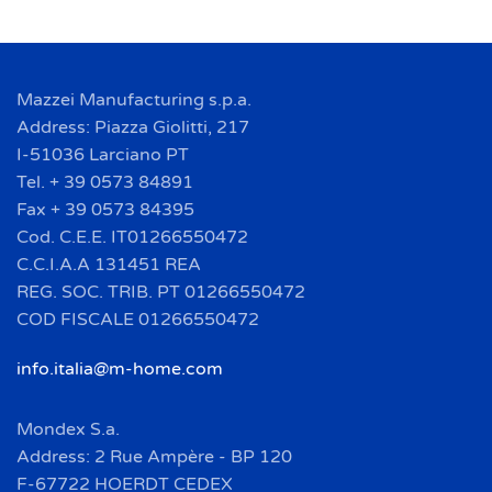
Mazzei Manufacturing s.p.a.
Address: Piazza Giolitti, 217
I-51036 Larciano PT
Tel. + 39 0573 84891
Fax + 39 0573 84395
Cod. C.E.E. IT01266550472
C.C.I.A.A 131451 REA
REG. SOC. TRIB. PT 01266550472
COD FISCALE 01266550472
info.italia@m-home.com
Mondex S.a.
Address: 2 Rue Ampère - BP 120
F-67722 HOERDT CEDEX