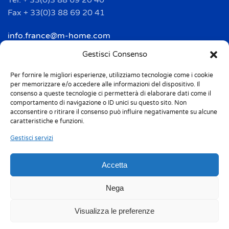
Tél. + 33(0)3 88 69 20 40
Fax + 33(0)3 88 69 20 41
info.france@m-home.com
Gestisci Consenso
Mondex Menaje España S.a.
Per fornire le migliori esperienze, utilizziamo tecnologie come i cookie
Address: Ctra de Girona, km. 101.5
per memorizzare e/o accedere alle informazioni del dispositivo. Il
E-17160 Angles (Girona)
consenso a queste tecnologie ci permetterà di elaborare dati come il
Tel. + 34 9 72 42 32 50
comportamento di navigazione o ID unici su questo sito. Non
acconsentire o ritirare il consenso può influire negativamente su alcune
Fax + 34 9 72 42 30 50
caratteristiche e funzioni.
info.spain@m-home.com
Gestisci servizi
Accetta
Privacy Policy
Cookie Policy (UE)
Responsabilità 231
Whistleblowing
Nega
Etichettatura ambientale
Codice etico
Visualizza le preferenze
Sitemap
Certificazioni