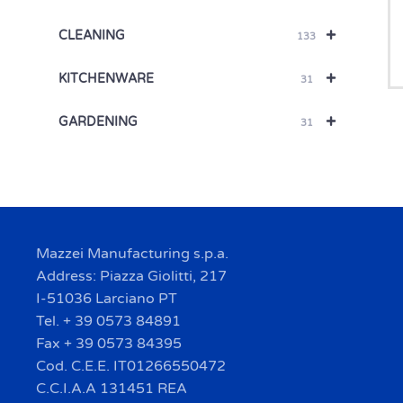
+
CLEANING
133
+
KITCHENWARE
31
+
GARDENING
31
Mazzei Manufacturing s.p.a.
Address: Piazza Giolitti, 217
I-51036 Larciano PT
Tel. + 39 0573 84891
Fax + 39 0573 84395
Cod. C.E.E. IT01266550472
C.C.I.A.A 131451 REA