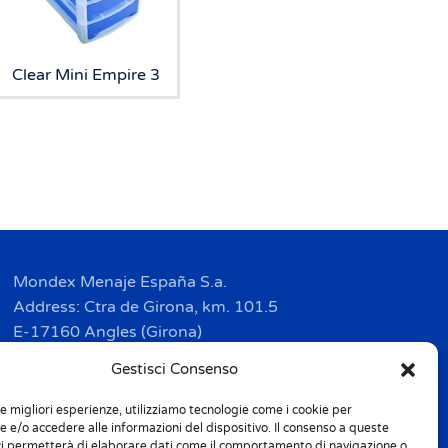
Clear Mini Empire 3
Mondex Menaje España S.a.
Address: Ctra de Girona, km. 101.5
E-17160 Angles (Girona)
Tel. + 34 9 72 42 32 50
Gestisci Consenso
Fax + 34 9 72 42 30 50
le migliori esperienze, utilizziamo tecnologie come i cookie per
info.spain@m-home.com
 e/o accedere alle informazioni del dispositivo. Il consenso a queste
ci permetterà di elaborare dati come il comportamento di navigazione o