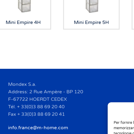
Mini Empire 4H
Mini Empire 5H
Mondex S.a.
Address: 2 Rue Ampère - BP 120
F-67722 HOERDT CEDEX
Tél. + 33(0)3 88 69 20 40
Fax + 33(0)3 88 69 20 41
Per fornire 
info.france@m-home.com
memorizzare
tecnologie 