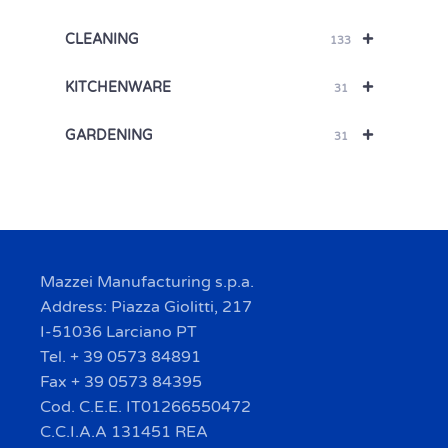
+
CLEANING
133
+
KITCHENWARE
31
+
GARDENING
31
Mazzei Manufacturing s.p.a.
Address: Piazza Giolitti, 217
I-51036 Larciano PT
Tel. + 39 0573 84891
Fax + 39 0573 84395
Cod. C.E.E. IT01266550472
C.C.I.A.A 131451 REA