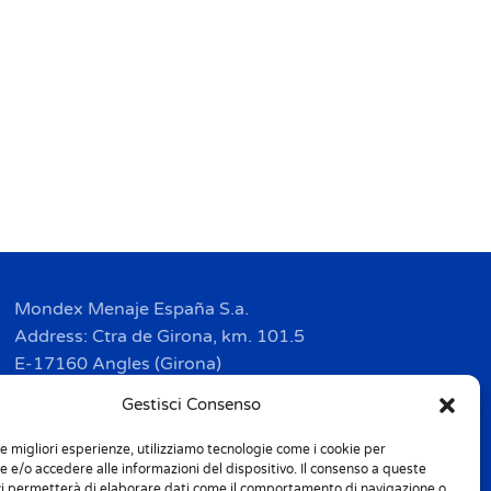
Mondex Menaje España S.a.
Address: Ctra de Girona, km. 101.5
E-17160 Angles (Girona)
Tel. + 34 9 72 42 32 50
Gestisci Consenso
Fax + 34 9 72 42 30 50
le migliori esperienze, utilizziamo tecnologie come i cookie per
info.spain@m-home.com
 e/o accedere alle informazioni del dispositivo. Il consenso a queste
ci permetterà di elaborare dati come il comportamento di navigazione o