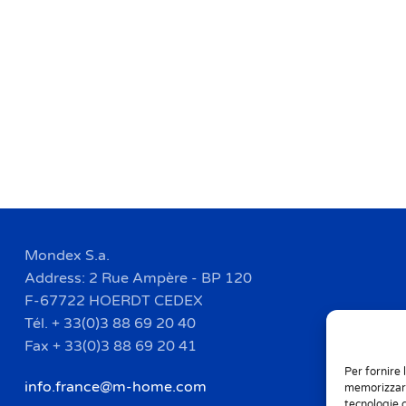
Mondex S.a.
Address: 2 Rue Ampère - BP 120
F-67722 HOERDT CEDEX
Tél. + 33(0)3 88 69 20 40
Fax + 33(0)3 88 69 20 41
Per fornire 
info.france@m-home.com
memorizzare
tecnologie 