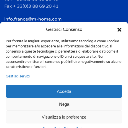
Fax + 33(0)3 88 69 20 41
info.france@m-home.com
Gestisci Consenso
Mondex Menaje España S.a.
Per fornire le migliori esperienze, utilizziamo tecnologie come i cookie
Address: Ctra de Girona, km. 101.5
per memorizzare e/o accedere alle informazioni del dispositivo. Il
E-17160 Angles (Girona)
consenso a queste tecnologie ci permetterà di elaborare dati come il
Tel. + 34 9 72 42 32 50
comportamento di navigazione o ID unici su questo sito. Non
acconsentire o ritirare il consenso può influire negativamente su alcune
Fax + 34 9 72 42 30 50
caratteristiche e funzioni.
info.spain@m-home.com
Gestisci servizi
Accetta
Privacy Policy
Cookie Policy (UE)
Responsabilità 231
Whistleblowing
Nega
Etichettatura ambientale
Codice etico
Visualizza le preferenze
Sitemap
Certificazioni