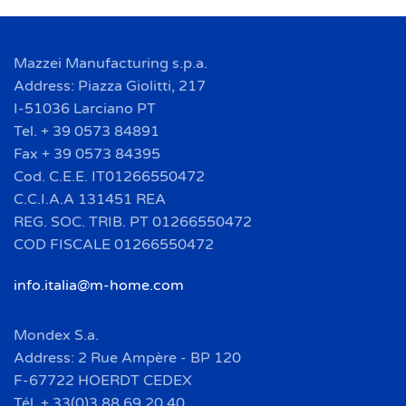
Mazzei Manufacturing s.p.a.
Address: Piazza Giolitti, 217
I-51036 Larciano PT
Tel. + 39 0573 84891
Fax + 39 0573 84395
Cod. C.E.E. IT01266550472
C.C.I.A.A 131451 REA
REG. SOC. TRIB. PT 01266550472
COD FISCALE 01266550472
info.italia@m-home.com
Mondex S.a.
Address: 2 Rue Ampère - BP 120
F-67722 HOERDT CEDEX
Tél. + 33(0)3 88 69 20 40