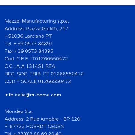
Mazzei Manufacturing s.p.a.
Address: Piazza Giolitti, 217
I-51036 Larciano PT
Tel. + 39 0573 84891
Fax + 39 0573 84395
Cod. C.E.E. IT01266550472
C.C.I.A.A 131451 REA
REG. SOC. TRIB. PT 01266550472
COD FISCALE 01266550472
info.italia@m-home.com
Mondex S.a.
Address: 2 Rue Ampère - BP 120
F-67722 HOERDT CEDEX
Tél. + 33(0)3 88 69 20 40