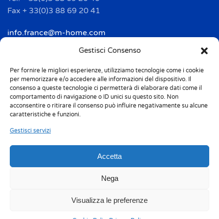
Fax + 33(0)3 88 69 20 41
info.france@m-home.com
Gestisci Consenso
Mondex Menaje España S.a.
Per fornire le migliori esperienze, utilizziamo tecnologie come i cookie
Address: Ctra de Girona, km. 101.5
per memorizzare e/o accedere alle informazioni del dispositivo. Il
E-17160 Angles (Girona)
consenso a queste tecnologie ci permetterà di elaborare dati come il
Tel. + 34 9 72 42 32 50
comportamento di navigazione o ID unici su questo sito. Non
acconsentire o ritirare il consenso può influire negativamente su alcune
Fax + 34 9 72 42 30 50
caratteristiche e funzioni.
info.spain@m-home.com
Gestisci servizi
Accetta
Privacy Policy
Cookie Policy (UE)
Responsabilità 231
Whistleblowing
Nega
Etichettatura ambientale
Codice etico
Visualizza le preferenze
Sitemap
Certificazioni